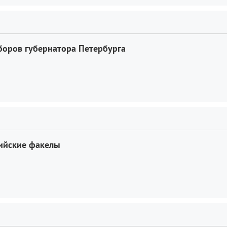
боров губернатора Петербурга
пийские факелы