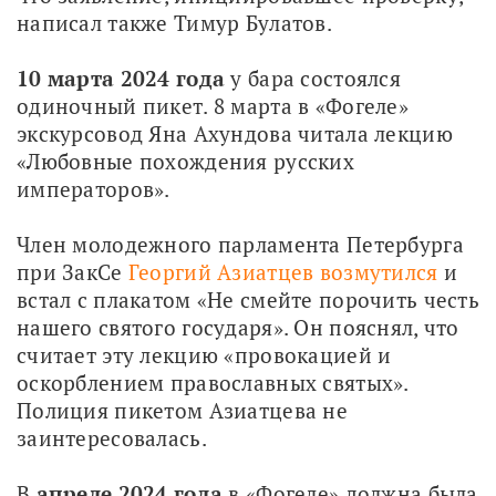
написал также Тимур Булатов.
10 марта 2024 года 
у бара состоялся 
одиночный пикет. 8 марта в «Фогеле» 
экскурсовод Яна Ахундова читала лекцию 
«Любовные похождения русских 
императоров».
Член молодежного парламента Петербурга 
при ЗакСе 
Георгий Азиатцев возмутился
 и 
встал с плакатом «Не смейте порочить честь 
нашего святого государя». Он пояснял, что 
считает эту лекцию «провокацией и 
оскорблением православных святых». 
Полиция пикетом Азиатцева не 
заинтересовалась. 
В 
апреле 2024 года 
в «Фогеле» должна была 