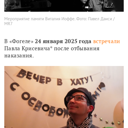
Мероприятие памяти Виталия Иоффе. Фото: Павел Даиси /
MR7
В «Фогеле» 
24 января 2025 года
встречали
Павла Крисевича* после отбывания 
наказания.