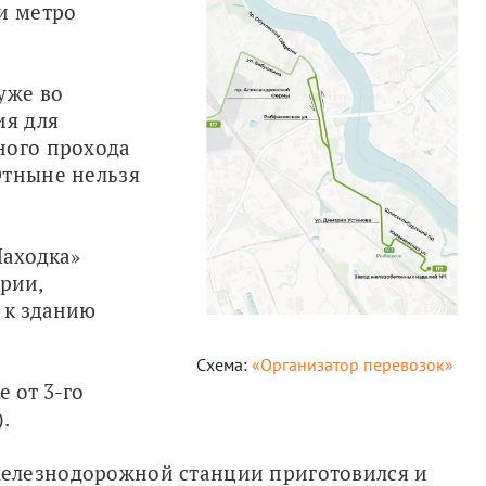
и метро 
же во 
я для 
ого прохода 
тныне нельзя 
Находка»
рии,
 к зданию
Схема:
«Организатор перевозок»
е от 3-го
.
елезнодорожной станции приготовился и 