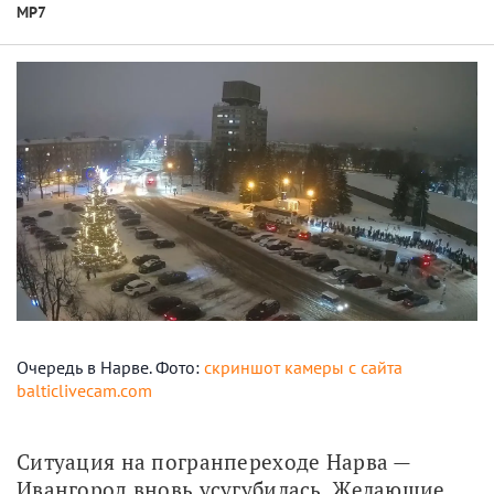
МР7
Очередь в Нарве. Фото:
скриншот камеры с сайта
balticlivecam.com
Ситуация на погранпереходе Нарва — 
Ивангород вновь усугубилась. Желающие 