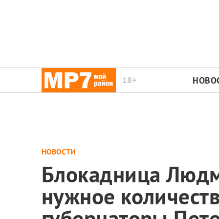
18+
НОВО
НОВОСТИ
Блокадница Людми
нужное количест
губернаторы Пет