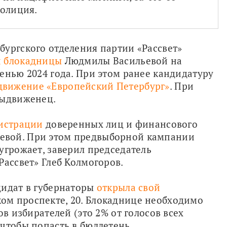
полиция.
Напомним, что 1 июня члены петербургского отделения партии «Рассвет» 
й блокадницы
 Людмилы Васильевой на 
енью 2024 года. При этом ранее кандидатуру 
движение «Европейский Петербург»
. При 
выдвиженец.
гистрации
 доверенных лиц и финансового 
вой. При этом предвыборной кампании 
угрожает, заверил председатель 
Рассвет» Глеб Колмогоров.
идат в губернаторы 
открыла свой 
ом проспекте, 20. Блокаднице необходимо 
в избирателей (это 2% от голосов всех 
чтобы попасть в бюллетень.