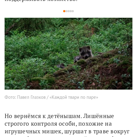
1
2
3
4
5
Фото: Павел Глазков / «Каждой твари по паре»
Но вернёмся к детёнышам. Лишённые 
строгого контроля особи, похожие на 
игрушечных мишек, шуршат в траве вокруг 