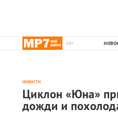
18+
НОВО
НОВОСТИ
Циклон «Юна» при
дожди и похолод