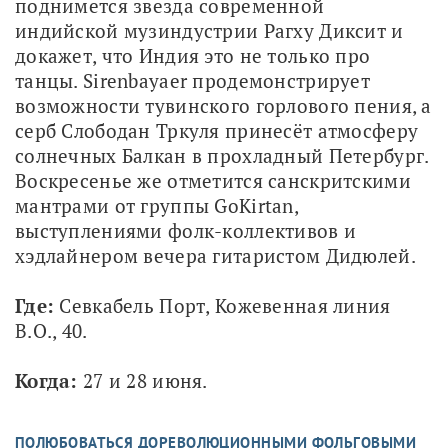
поднимется звезда современной 
индийской музиндустрии Рагху Диксит и 
докажет, что Индия это не только про 
танцы. Sirenbayaer продемонстрирует 
возможности тувинского горлового пения, а 
серб Слободан Тркуля принесёт атмосферу 
солнечных Балкан в прохладный Петербург. 
Воскресенье же отметится санскритскими 
мантрами от группы GoKirtan, 
выступлениями фолк-коллективов и 
хэдлайнером вечера гитаристом Дидюлей.
Где: 
Севкабель Порт, Кожевенная линия 
В.О., 40.
Когда:
 27 и 28 июня.
ПОЛЮБОВАТЬСЯ ДОРЕВОЛЮЦИОННЫМИ ФОЛЬГОВЫМИ