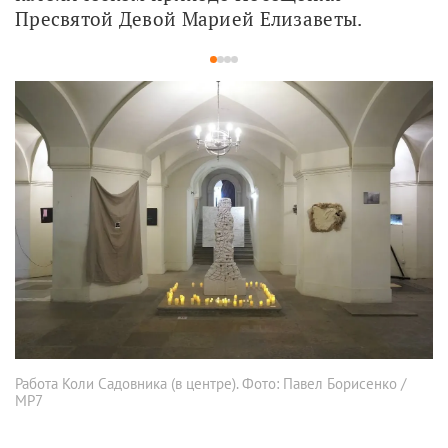
Пресвятой Девой Марией Елизаветы. 
1
2
3
4
Работа Коли Садовника (в центре). Фото: Павел Борисенко /
МР7