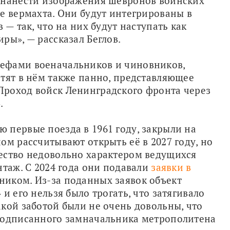
 нанести изображения шевронов воинских 
е вермахта. Они будут интегрированы в 
— так, что на них будут наступать как 
ры», — рассказал Беглов.
ефами военачальников и чиновников, 
тят в нём также панно, представляющее 
роход войск Ленинградского фронта через 
.
первые поезда в 1961 году, закрыли на 
реконструкцию год назад. В Смольном рассчитывают открыть её в 2027 году, но 
ество недовольно характером ведущихся 
таж. С 2024 года они подавали 
заявки в 
ником. Из-за поданных заявок объект 
и его нельзя было трогать, что затягивало 
кой заботой были не очень довольны, что 
подписанного замначальника метрополитена 