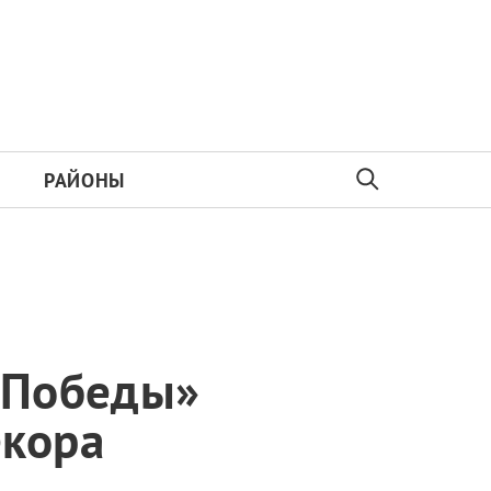
РАЙОНЫ
к Победы»
екора