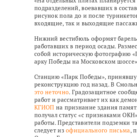
«На отдельных плитах планируется
подразделений, воевавших в состав
рисунок пола до и после турникетов 
входящие, так и выходящие пассажи
Нижний вестибюль оформят барель
работавших в период осады. Размес
собой историческую фотографию «П
арку Победы на Московском шоссе»
Станцию «Парк Победы», принявшую 
это неточно
. Градозащитное сообщ
работ и рассматривает их как демон
КГИОП
 на признание здания памят
получал статус «с признаками ОКН» 
работы. Представители подземки та
следует из 
официального письма
, 