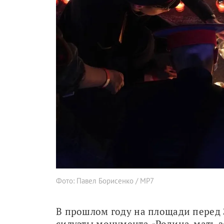
Фото: Павел Борисенко / МР7
В прошлом году на площади перед
силуэты монумента «Родина-мать зо