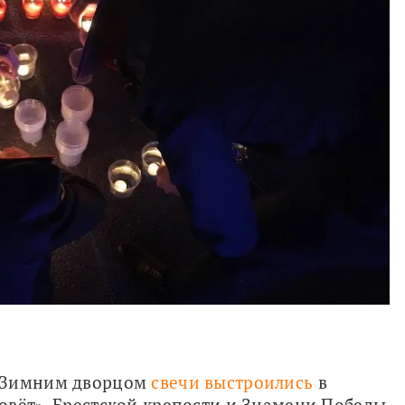
 Зимним дворцом 
свечи выстроились
 в 
вёт», Брестской крепости и Знамени Победы 