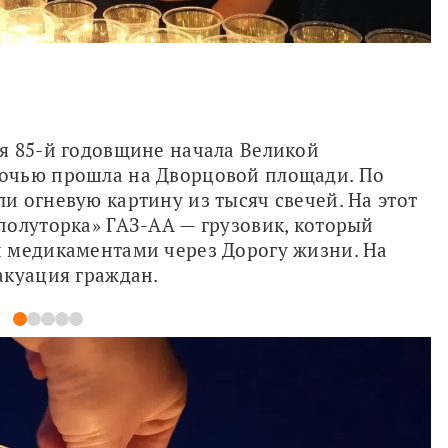
я 85-й годовщине начала Великой 
очью прошла на Дворцовой площади. По 
 огневую картину из тысяч свечей. На этот 
олуторка» ГАЗ-АА — грузовик, который 
 медикаментами через Дорогу жизни. На 
акуация граждан.
1
2
3
4
5