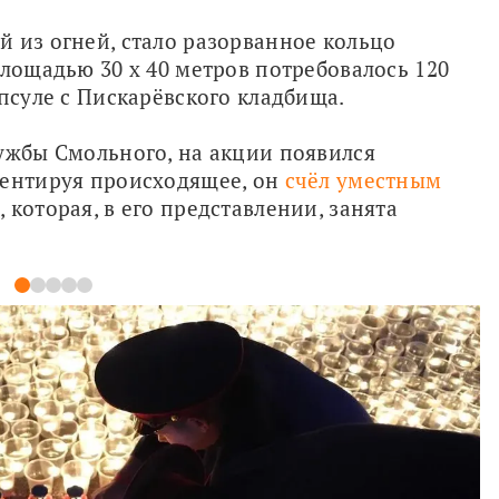
 из огней, стало разорванное кольцо 
лощадью 30 х 40 метров потребовалось 120 
апсуле с Пискарёвского кладбища.
ужбы Смольного, на акции появился 
ментируя происходящее, он 
счёл уместным 
 которая, в его представлении, занята 
1
2
3
4
5