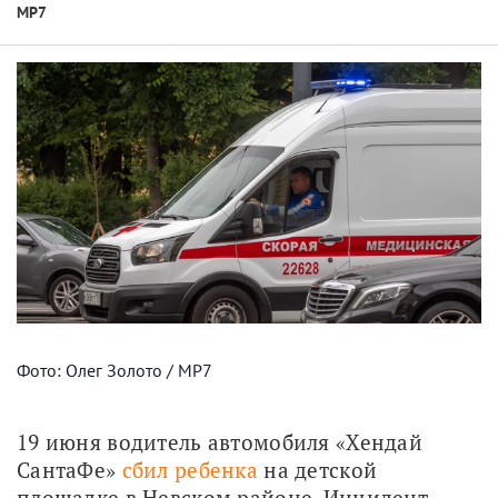
МР7
Фото: Олег Золото / МР7
19 июня водитель автомобиля «Хендай 
СантаФе» 
сбил ребенка
 на детской 
площадке в Невском районе. Инцидент 