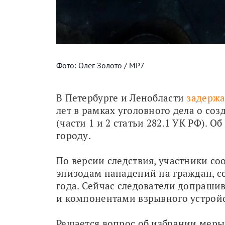
Фото: Олег Золото / МР7
В Петербурге и Ленобласти 
задержа
лет в рамках уголовного дела о соз
(части 1 и 2 статьи 282.1 УК РФ). О
городу.
По версии следствия, участники со
эпизодам нападений на граждан, с
года. Сейчас следователи допраши
и компонентами взрывного устройс
Решается вопрос об избрании меры