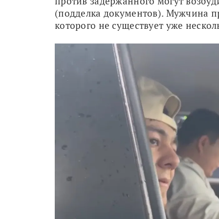
против задержанного могут возбуди
(подделка документов). Мужчина пр
которого не существует уже несколь