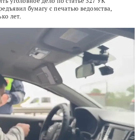
ть уголовное дело по статье 327 УК 
едъявил бумагу с печатью ведомства, 
ко лет.