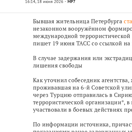
МР7
Бывшая жительница Петербурга 
ст
незаконном вооружённом формиров
международной террористической о
пишет 19 июня ТАСС со ссылкой на
В случае задержания или экстрадици
лишения свободы
Как уточнил собеседник агентства,
проживавшая на 6-й Советской улиц
через Турцию отправилась в Сирию 
террористической организации*, в к
участвовали в боевых действиях п
По информации источника, причаст
показаниями ранее задержанных уч