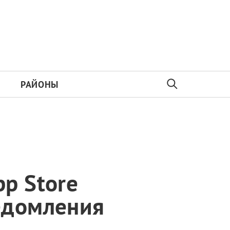
РАЙОНЫ
p Store
едомления