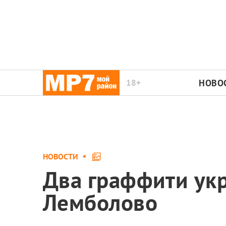
18+
НОВО
НОВОСТИ
Два граффити ук
Лемболово