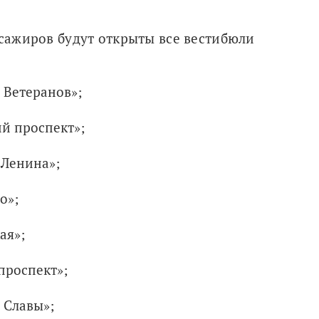
ссажиров будут открыты все вестибюли 
 Ветеранов»;
й проспект»;
 Ленина»;
о»;
ая»;
проспект»;
 Славы»;