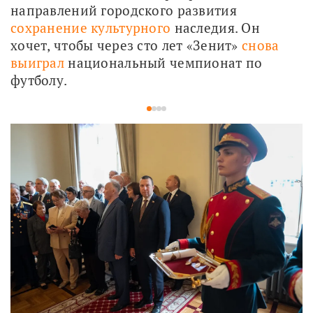
направлений городского развития 
сохранение культурного
 наследия. Он 
хочет, чтобы через сто лет «Зенит» 
снова 
выиграл
 национальный чемпионат по 
футболу.
1
2
3
4