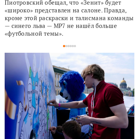
Пиотровский обещал, что «Зенит» будет 
«широко» представлен на салоне. Правда, 
кроме этой раскраски и талисмана команды 
— синего льва — МР7 не нашёл больше 
«футбольной темы». 
1
2
3
4
5
6