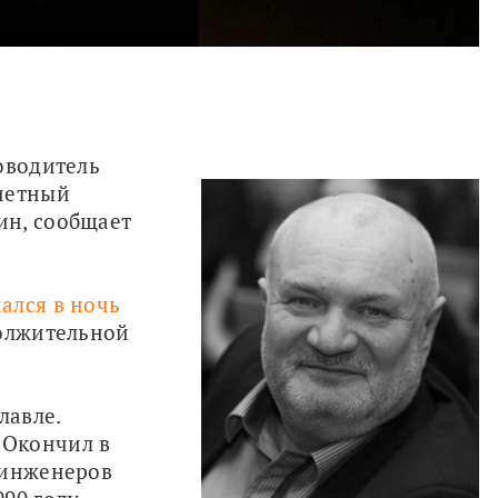
оводитель 
четный 
н, сообщает 
ался в ночь 
олжительной 
авле. 
Окончил в 
инженеров 