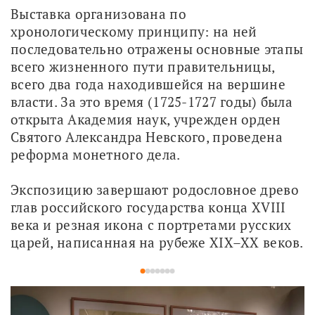
Выставка организована по 
хронологическому принципу: на ней 
последовательно отражены основные этапы 
всего жизненного пути правительницы, 
всего два года находившейся на вершине 
власти. За это время (1725-1727 годы) была 
открыта Академия наук, учрежден орден 
Святого Александра Невского, проведена 
реформа монетного дела.
Экспозицию завершают родословное древо 
глав российского государства конца XVIII 
века и резная икона с портретами русских 
царей, написанная на рубеже XIX–XX веков.
1
2
3
4
5
6
7