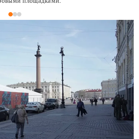
гровыми площадками.
1
2
3