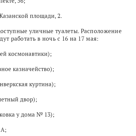
екте, 56;
 Казанской площади, 2.
оступные уличные туалеты. Расположение 
ут работать в ночь с 16 на 17 мая:
ей космонавтики);
вное казначейство);
нверкская куртина);
нетный двор);
ковка у дома № 13);
 А;