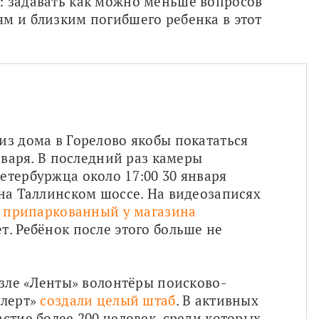
: задавать как можно меньше вопросов 
м и близким погибшего ребенка в этот 
з дома в Горелово якобы покататься 
нваря. В последний раз камеры 
тербуржца около 17:00 30 января 
на Таллинском шоссе. На видеозаписях 
в припаркованный у магазина 
т. Ребёнок после этого больше не 
озле «Ленты» волонтёры поисково-
лерт» 
создали целый штаб
. В активных 
стие более 200 человек, среди которых 