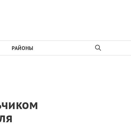
РАЙОНЫ
ьчиком
ля