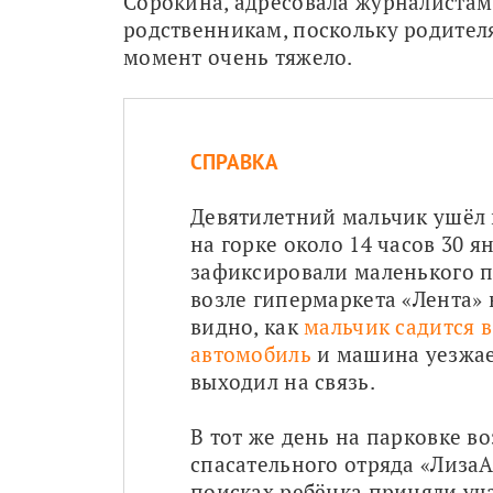
Сорокина, адресовала журналистам
родственникам, поскольку родителя
момент очень тяжело.
СПРАВКА
Девятилетний мальчик ушёл и
на горке около 14 часов 30 я
зафиксировали маленького пе
возле гипермаркета «Лента» 
видно, как 
мальчик садится 
автомобиль
 и машина уезжае
выходил на связь.
В тот же день на парковке в
спасательного отряда «ЛизаА
поисках ребёнка приняли уча