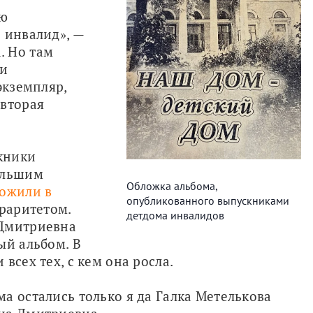
ю 
 инвалид», — 
 Но там 
и 
кземпляр, 
вторая 
кники 
ольшим 
Обложка альбома,
ожили в 
опубликованного выпускниками
раритетом. 
детдома инвалидов
Дмитриевна 
й альбом. В 
всех тех, с кем она росла. 
а остались только я да Галка Метелькова 