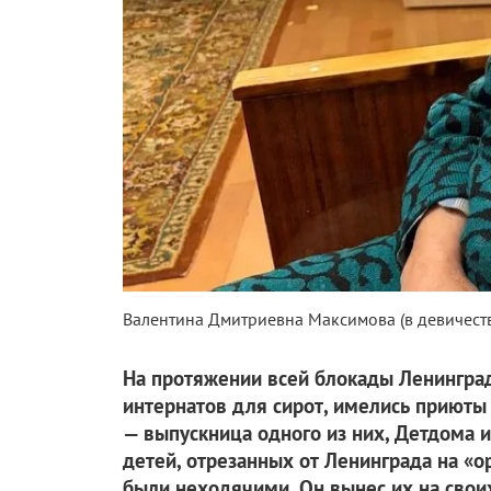
Валентина Дмитриевна Максимова (в девичест
На протяжении всей блокады Ленингра
интернатов для сирот, имелись приют
— выпускница одного из них, Детдома и
детей, отрезанных от Ленинграда на «
были неходячими. Он вынес их на своих