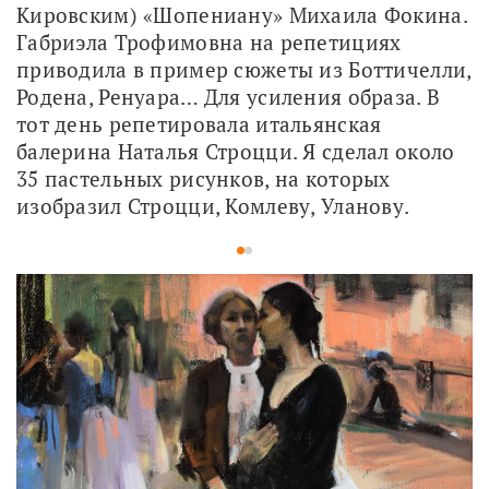
Кировским) «Шопениану» Михаила Фокина. 
Габриэла Трофимовна на репетициях 
приводила в пример сюжеты из Боттичелли, 
Родена, Ренуара… Для усиления образа. В 
тот день репетировала итальянская 
балерина Наталья Строцци. Я сделал около 
35 пастельных рисунков, на которых 
изобразил Строцци, Комлеву, Уланову.
1
2