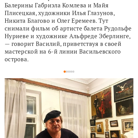
Балерины Габриэла Комлева и Майя 
Плисецкая, художники Илья Глазунов, 
Никита Благово и Олег Еремеев. Тут 
снимали фильм об артисте балета Рудольфе 
Нуриеве и художнике Альфреде Эберлинге, 
— говорит Василий, приветствуя в своей 
мастерской на 6-й линии Васильевского 
острова.
1
2
3
4
5