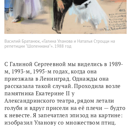
Василий Братанюк, «Галина Уланова и Наталья Строцци на
репетиции "Шопениана"». 1988 год
С Галиной Сергеевной мы виделись в 1989-
м, 1993-м, 1995-м годах, когда она 
приезжала в Ленинград. Однажды она 
рассказала такой случай. Проходила возле 
памятника Екатерине II у 
Александринского театра, рядом летали 
голуби и вдруг присели на её плечи — будто 
к невесте. Я запечатлел эпизод на картине: 
изобразил Уланову со множеством птиц.