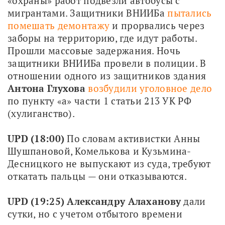
«охраны» работ подвезли автобусы с 
мигрантами. Защитники ВНИИБа 
пытались 
помешать демонтажу
 и прорвались через 
заборы на территорию, где идут работы. 
Прошли массовые задержания. Ночь 
защитники ВНИИБа провели в полиции. В 
отношении одного из защитников здания 
Антона Глухова
возбудили уголовное дело
по пункту «а» части 1 статьи 213 УК РФ 
(хулиганство).
UPD (18:00)
 По словам активистки Анны 
Шушпановой, Комелькова и Кузьмина-
Десницкого не выпускают из суда, требуют 
откатать пальцы — они отказываются.
UPD (19:25) Александру Алаханову
 дали 
сутки, но с учетом отбытого времени 