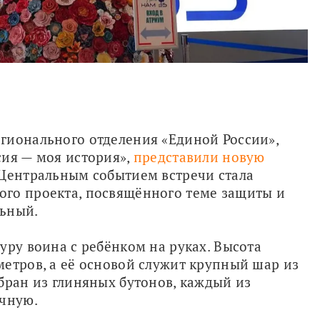
гионального отделения «Единой России», 
ия — моя история», 
представили новую 
 Центральным событием встречи стала 
го проекта, посвящённого теме защиты и 
льный.
уру воина с ребёнком на руках. Высота 
етров, а её основой служит крупный шар из 
бран из глиняных бутонов, каждый из 
учную.