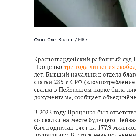
Фото: Олег Золото / MR7
Красногвардейский районный суд П
Проценко 
три года лишения свобо
лет. Бывший начальник отдела благ
статьи 285 УК РФ (злоупотребление
свалка в Пейзажном парке была лик
документам», сообщает объединённ
В 2023 году Проценко был ответств
со свалки на месте будущего Пейза
был подписан счет на 177,9 миллио
подрядчику. В итоге невыполненны