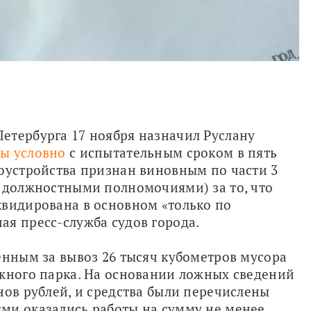
етербурга 17 ноября назначил Руслану 
ды условно
 с испытательным сроком в пять 
оустройства признан виновным по части 3 
 должностными полномочиями) за то, что 
видирована в основном «только по 
ая пресс-служба судов города.
енным за вывоз 26 тысяч кубометров мусора 
жного парка. На основании ложных сведений 
нов рублей, и средства были перечислены 
ми оказались работы на сумму не менее 