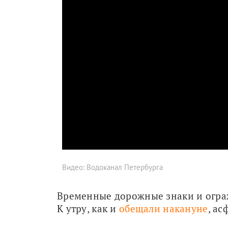
Видео: Водоканал Петербурга
Временные дорожные знаки и огра
К утру, как и 
обещали накануне
, ас