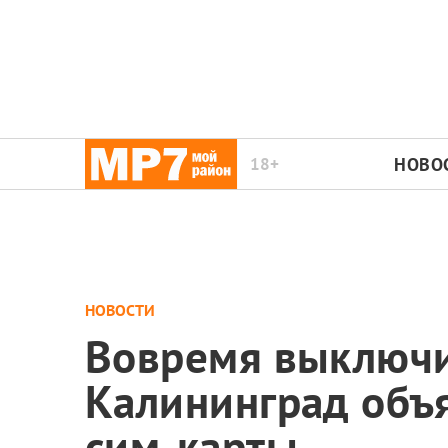
18+
НОВО
НОВОСТИ
Вовремя выключи
Калининград объя
сим-карты