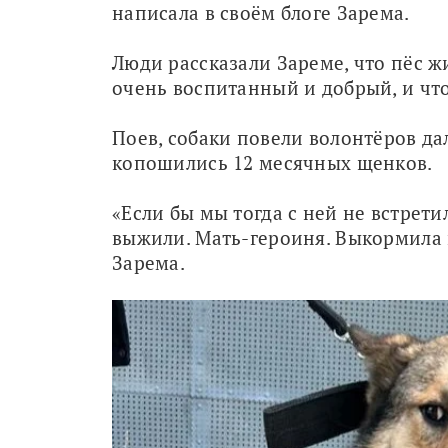
написала в своём блоге Зарема. 
Люди рассказали Зареме, что пёс жи
очень воспитанный и добрый, и что
Поев, собаки повели волонтёров дал
копошились 12 месячных щенков. 
«Если бы мы тогда с ней не встретил
выжили. Мать-героиня. Выкормила в
Зарема.