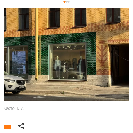
1
2
3
Фото: КГА