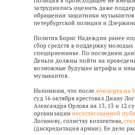
Полиция в происходящее не вмешив
затруднились оценить даже подде
обращении защитники музыкантов 
петербургской полиции и Дзержинс
Политик Борис Надеждин ранее под
сбор средств в поддержку молодых 
спецприемнике. По последним дан
Деньги должны пойти на проведени
возможные будущие штрафы и иные 
музыкантов.
Напомним, что после 
концерта на 
суд 16 октября арестовал Диану Лог
Александра Орлова на 13, 13 и 12 су
организации 
несогласованной пуб
Логинову, солистку коллектива, 
сос
(дискредитация армии). Ее дело р