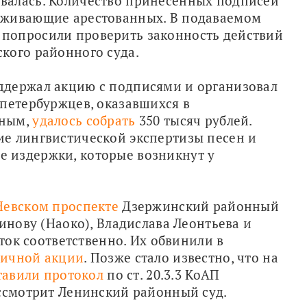
алась. Количество принесенных подписей 
рживающие арестованных. В подаваемом 
попросили проверить законность действий 
кого районного суда.
держал акцию с подписями и организовал 
петербуржцев, оказавшихся в 
ным, 
удалось собрать
 350 тысяч рублей. 
е лингвистической экспертизы песен и 
издержки, которые возникнут у 
Невском проспекте
 Дзержинский районный 
инову (Наоко), Владислава Леонтьева и 
ток соответственно. Их обвинили в 
личной акции
. Позже стало известно, что на 
тавили протокол
 по ст. 20.3.3 КоАП 
ассмотрит Ленинский районный суд.