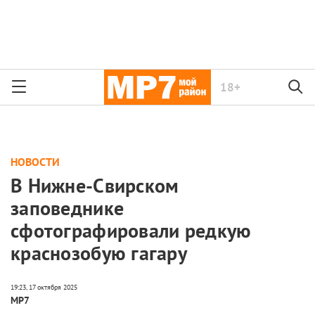
18+
НОВОСТИ
В Нижне-Свирском
заповеднике
сфотографировали редкую
краснозобую гагару
МР7