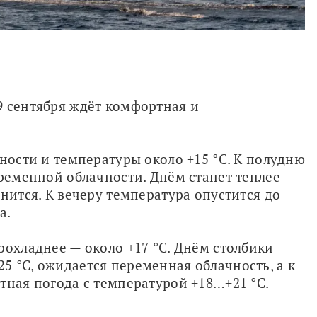
 сентября ждёт комфортная и 
ности и температуры около +15 °C. К полудню 
еременной облачности. Днём станет теплее — 
нится. К вечеру температура опустится до 
а.
рохладнее — около +17 °C. Днём столбики 
 °C, ожидается переменная облачность, а к 
тная погода с температурой +18…+21 °C.