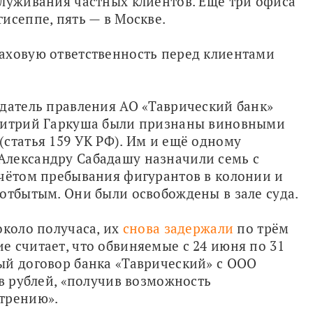
луживания частных клиентов. Ещё три офиса 
исеппе, пять — в Москве.
аховую ответственность перед клиентами 
датель правления АО «Таврический банк» 
митрий Гаркуша были признаны виновными 
статья 159 УК РФ). Им и ещё одному 
лександру Сабадашу назначили семь с 
чётом пребывания фигурантов в колонии и 
отбытым. Они были освобождены в зале суда.
коло получаса, их 
снова задержали
 по трём 
 считает, что обвиняемые с 24 июня по 31 
ый договор банка «Таврический» с ООО 
в рублей, «получив возможность 
трению».