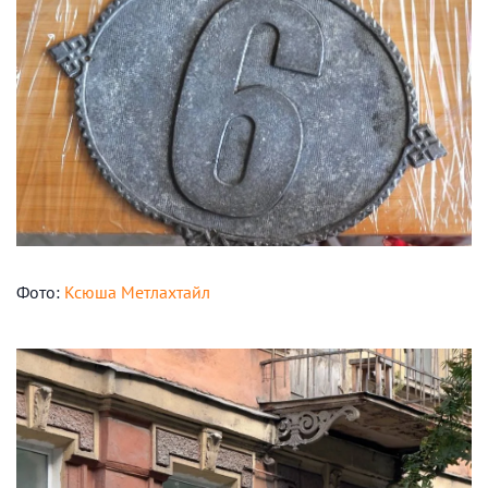
Фото:
Ксюша Метлахтайл