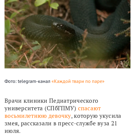
Фото: telegram-канал
«Каждой твари по паре»
Врачи клиники Педиатрического 
университета (СПбГПМУ) 
спасают 
восьмилетнюю девочку
, которую укусила 
змея, рассказали в пресс-службе вуза 21 
июля.