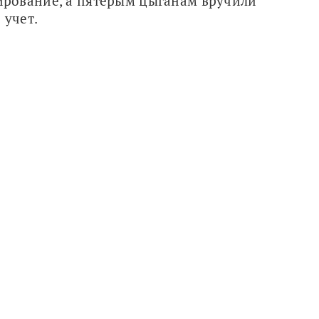
рование, а пятерым цыганам вручили 
 учет.