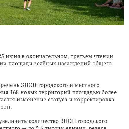
5 июня в окончательном, третьем чтении 
ии площади зелёных насаждений общего 
речень ЗНОП городского и местного 
ения 168 новых территорий площадью более 
гается изменение статуса и корректировка 
зон. 
 увеличить количество ЗНОП городского 
естного — до 5,6 тысячи единиц, резерв 