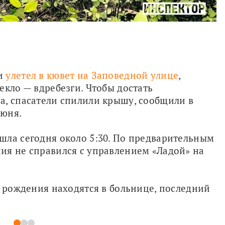
и 
улетел в кювет на Заповедной улице
, 
кло — вдребезги. Чтобы достать 
, спасатели спилили крышу, сообщили в 
июня.
ла сегодня около 5:30. По предварительным 
я не справился с управлением «Ладой» на 
а рождения находятся в больнице, последний 
1
2
3