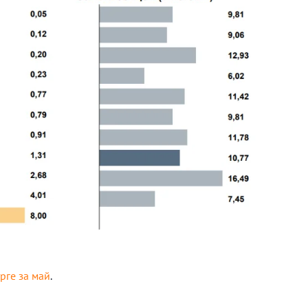
рге за май
.