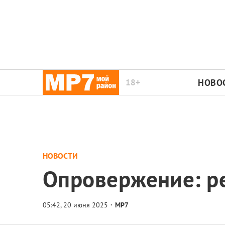
18+
НОВО
НОВОСТИ
Опровержение: р
МР7