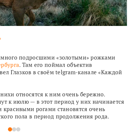
»
Самец европейской косули с уже немного подросшими «золотыми» рожками 
ербурга
. Там его поймал объектив 
ел Глазков в своём telgram-канале «Каждой 
нихи относятся к ним очень бережно. 
ут к июлю — в этот период у них начинается 
и красивыми рогами становятся очень 
кого пола в период продолжения рода.
1
2
3