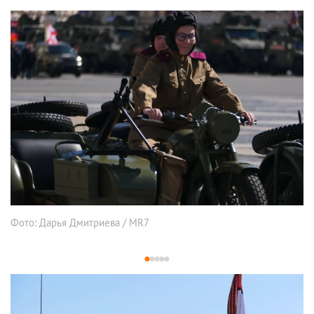
Фото: Дарья Дмитриева / MR7
1
2
3
4
5