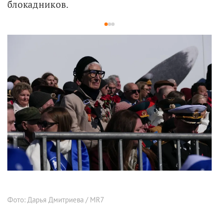
блокадников.
1
2
3
Фото: Дарья Дмитриева / MR7