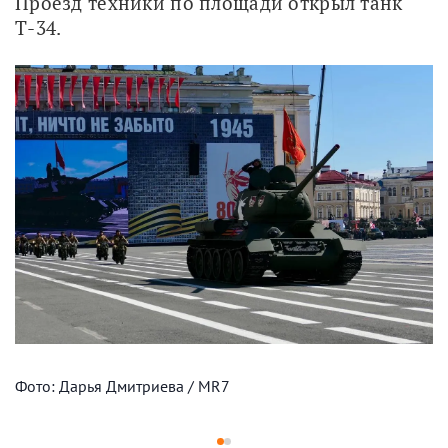
Проезд техники по площади открыл танк 
Т-34.
Фото: Дарья Дмитриева / MR7
1
2