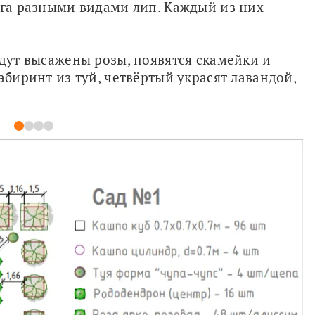
уга разными видами лип. Каждый из них 
удут высажены розы, появятся скамейки и 
абиринт из туй, четвёртый украсят лавандой, 
1
2
3
4