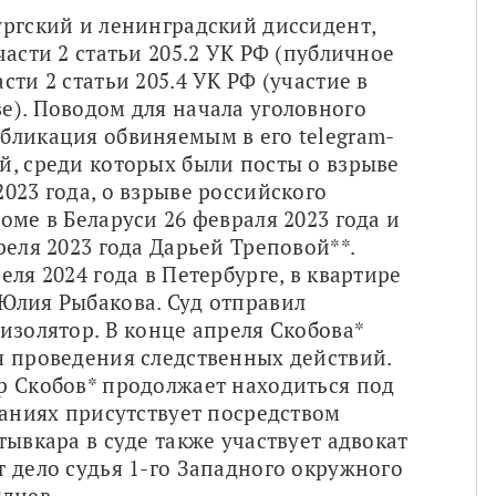
ргский и ленинградский диссидент, 
асти 2 статьи 205.2 УК РФ (публичное 
ти 2 статьи 205.4 УК РФ (участие в 
). Поводом для начала уголовного 
бликация обвиняемым в его telegram-
, среди которых были посты о взрыве 
023 года, о взрыве российского 
ме в Беларуси 26 февраля 2023 года и 
еля 2023 года Дарьей Треповой**. 
ля 2024 года в Петербурге, в квартире 
Юлия Рыбакова. Суд отправил 
изолятор. В конце апреля Скобова* 
 проведения следственных действий. 
 Скобов* продолжает находиться под 
даниях присутствует посредством 
ывкара в суде также участвует адвокат 
 дело судья 1-го Западного окружного 
уднев.