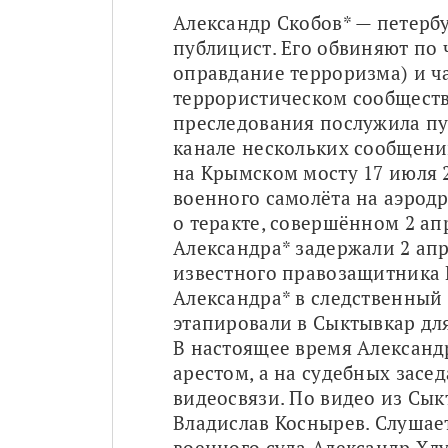
Александр Скобов* — петербу
публицист. Его обвиняют по ч
оправдание терроризма) и час
террористическом сообществе
преследования послужила пу
канале нескольких сообщений
на Крымском мосту 17 июля 2
военного самолёта на аэродро
о теракте, совершённом 2 апр
Александра* задержали 2 апре
известного правозащитника 
Александра* в следственный 
этапировали в Сыктывкар для
В настоящее время Александр
арестом, а на судебных засе
видеосвязи. По видео из Сыкт
Владислав Коснырев. Слушает
военного суда Александр Хл