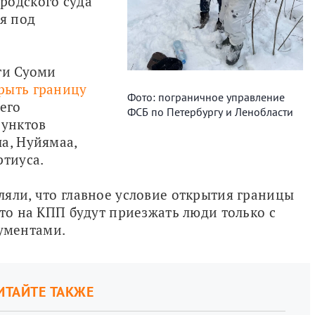
одского суда 
 под 
Напомним, 4 апреля 2024 года власти Суоми 
рыть границу
Фото: пограничное управление
его 
ФСБ по Петербургу и Ленобласти
унктов 
а, Нуйямаа, 
ртиуса.
яли, что главное условие открытия границы 
то на КПП будут приезжать люди только с 
ументами.
ИТАЙТЕ ТАКЖЕ